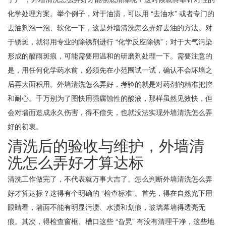
化学处理方案。举个例子，对于油渍，可以用 “去油水” 或者专门的
去油剂泡一泡、软化一下，这是外墙清洗怎么弄好去油的方法。对
于锈斑，就得用专业的除锈剂进行 “化学反应除锈”；对于大气污染
形成的酸雨斑痕，可能需要用温和的研磨剂处理一下。需要注意的
是，用任何化学药水前，必须先在小范围试一试，确认不会坏墙之
后再大面积用。外墙清洗怎么弄好，考验的就是对药剂的精准把控
和耐心。千万别为了图快用强腐蚀性的酸液，那样虽然见效快，但
会对墙面造成永久伤害，得不偿失，也就没法实现外墙清洗怎么弄
好的初衷。
清洗后的验收与维护，外墙清
洗怎么弄好才算达标
清洗工作做完了，不代表就万事大吉了。怎么判断外墙清洗怎么弄
好才算达标？这得有个明确的 “检查标准”。首先，得在自然光下用
眼睛看，墙面不能有明显污渍、水渍和划痕，玻璃幕墙得透亮无
痕。其次，得检查窗框、槽口这些 “旮旯” 有没有清理干净，这些地