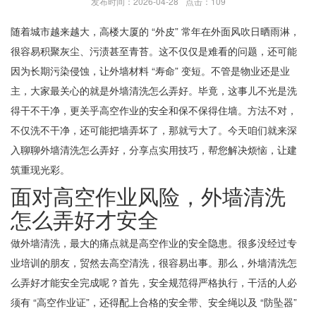
发布时间：2026-04-28
点击：109
随着城市越来越大，高楼大厦的 “外皮” 常年在外面风吹日晒雨淋，
很容易积聚灰尘、污渍甚至青苔。这不仅仅是难看的问题，还可能
因为长期污染侵蚀，让外墙材料 “寿命” 变短。不管是物业还是业
主，大家最关心的就是外墙清洗怎么弄好。毕竟，这事儿不光是洗
得干不干净，更关乎高空作业的安全和保不保得住墙。方法不对，
不仅洗不干净，还可能把墙弄坏了，那就亏大了。今天咱们就来深
入聊聊外墙清洗怎么弄好，分享点实用技巧，帮您解决烦恼，让建
筑重现光彩。
面对高空作业风险，外墙清洗
怎么弄好才安全
做外墙清洗，最大的痛点就是高空作业的安全隐患。很多没经过专
业培训的朋友，贸然去高空清洗，很容易出事。那么，外墙清洗怎
么弄好才能安全完成呢？首先，安全规范得严格执行，干活的人必
须有 “高空作业证”，还得配上合格的安全带、安全绳以及 “防坠器”