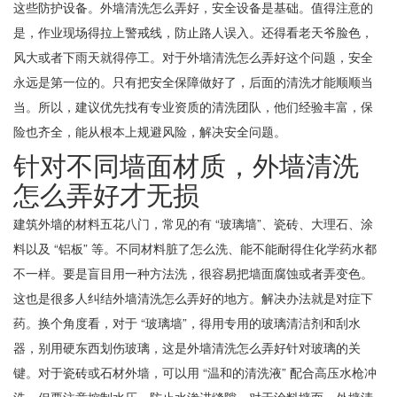
这些防护设备。外墙清洗怎么弄好，安全设备是基础。值得注意的
是，作业现场得拉上警戒线，防止路人误入。还得看老天爷脸色，
风大或者下雨天就得停工。对于外墙清洗怎么弄好这个问题，安全
永远是第一位的。只有把安全保障做好了，后面的清洗才能顺顺当
当。所以，建议优先找有专业资质的清洗团队，他们经验丰富，保
险也齐全，能从根本上规避风险，解决安全问题。
针对不同墙面材质，外墙清洗
怎么弄好才无损
建筑外墙的材料五花八门，常见的有 “玻璃墙”、瓷砖、大理石、涂
料以及 “铝板” 等。不同材料脏了怎么洗、能不能耐得住化学药水都
不一样。要是盲目用一种方法洗，很容易把墙面腐蚀或者弄变色。
这也是很多人纠结外墙清洗怎么弄好的地方。解决办法就是对症下
药。换个角度看，对于 “玻璃墙”，得用专用的玻璃清洁剂和刮水
器，别用硬东西划伤玻璃，这是外墙清洗怎么弄好针对玻璃的关
键。对于瓷砖或石材外墙，可以用 “温和的清洗液” 配合高压水枪冲
洗，但要注意控制水压，防止水渗进缝隙。对于涂料墙面，外墙清