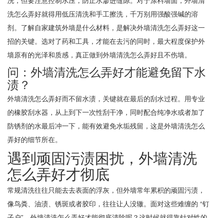
洗怎么弄好就得用低压清洗和手工擦洗，千万别用强酸强碱的溶
剂。了解自家建筑外墙是什么材料，是解决外墙清洗怎么弄好这一
招的关键。选对了药和工具，才能在去污的同时，最大程度保护外
墙原有的光泽和质感，真正做到外墙清洗怎么弄好且不伤墙。
问：外墙清洗怎么弄好才能避免留下水
渍？
外墙清洗怎么弄好而不留水渍，关键就在最后的刮水过程。用专业
的橡胶刮水器，从上到下一次性刮干净，同时配合纯净水或者加了
防锈剂的水最后冲一下，能有效避免水垢残留，这是外墙清洗怎么
弄好的细节所在。
遇到顽固污渍困扰，外墙清洗
怎么弄好才彻底
常规清洗往往只能去去表面的浮灰，但外墙常年累积的顽固污渍，
像鸟粪、油渍、锈斑或者胶印，往往让人没辙。面对这些难缠的 “钉
子户”，外墙清洗怎么弄好才能彻底清除呢？这时候就得靠针对性的