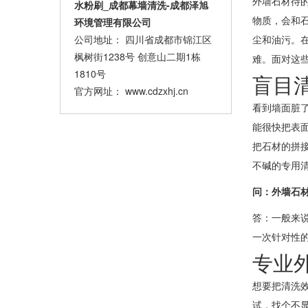
外墙石材待
水粉刷_成都幕墙清洗-成都泽旭
物质，会和
环境管理有限公司
公司地址： 四川省成都市锦江区
尘和油污。
枫树街1238号 创意山二期1栋
难。面对这
1810号
盲目
官方网址：
www.cdzxhj.cn
看到墙面脏
能很快把表
把石材的拼
不碱的专用
问：外墙石
答：一般来
一次针对性
专业
想要把清洗
试，找个不