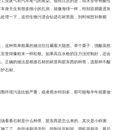
受工业废气和汽车尾气的熏染。值得注意的是，雨水里带有酸性
材本身天生有很多细小的孔洞，就像海绵一样，特别容易吸进灰
法处理一下，这些生物污渍会钻进石材里面，到时候想补救都
是，这种简单粗暴的做法往往藏着大隐患。举个栗子，强酸虽然
甚至变得像粉末一样松散。如果高压水枪的压力没控制好，还会
法。正确的做法是根据石材的材质和脏东西的种类，选那种不酸
保护石材。
周围环境污染比较严重，或者雨水特别多，那可能每半年就要做
现场看看石材是什么种类，脏东西是怎么来的。其次是小样测
式施工了，包括涂刷清洗剂、控制反应时间、用机器刷洗，最后