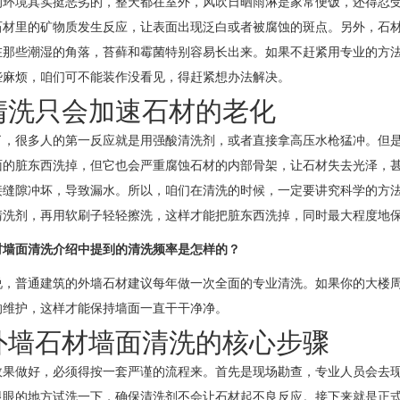
的环境其实挺恶劣的，整天都在室外，风吹日晒雨淋是家常便饭，还得忍
石材里的矿物质发生反应，让表面出现泛白或者被腐蚀的斑点。另外，石
在那些潮湿的角落，苔藓和霉菌特别容易长出来。如果不赶紧用专业的方
些麻烦，咱们可不能装作没看见，得赶紧想办法解决。
清洗只会加速石材的老化
了，很多人的第一反应就是用强酸清洗剂，或者直接拿高压水枪猛冲。但
面的脏东西洗掉，但它也会严重腐蚀石材的内部骨架，让石材失去光泽，
接缝隙冲坏，导致漏水。所以，咱们在清洗的时候，一定要讲究科学的方
清洗剂，再用软刷子轻轻擦洗，这样才能把脏东西洗掉，同时最大程度地
材墙面清洗介绍中提到的清洗频率是怎样的？
说，普通建筑的外墙石材建议每年做一次全面的专业清洗。如果你的大楼
的维护，这样才能保持墙面一直干干净净。
外墙石材墙面清洗的核心步骤
效果做好，必须得按一套严谨的流程来。首先是现场勘查，专业人员会去
显眼的地方试洗一下，确保清洗剂不会让石材起不良反应。接下来就是正