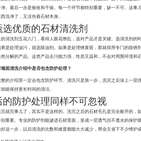
干净。最后一步是验收和干燥。每一个环节都特别重要，缺一不可。这事
东西洗净了，又没伤着石材本身。
甄选优质的石材清洗剂
上的清洗剂五花八门，看得人眼花缭乱，选对产品才是关键。选清洗剂的
如果是处理油污，就选除油剂。如果是处理锈黄斑，那就得用专门的除锈
自然分解的产品。这类产品去污能力强，性质又温和，不会对周围环境和
材墙面清洗介绍中是否包含防护处理？
完整的介绍里一定会包含防护环节。清洗只是第一步，洗完之后涂上一层
材就能保持更长时间的清洁。
后的防护处理同样不可忽视
洗完就完事儿了，其实不是这样的。洗完之后的石材毛孔是完全敞开的，
特别重要。专业的防护剂能渗进石材里面，形成一层透气但不透水的保护
做好这一步，以后清洗的次数和难度都能大大减少，帮业主省下不少维护