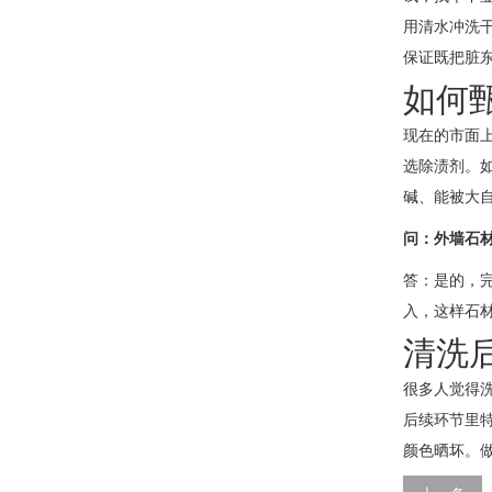
用清水冲洗
保证既把脏
如何
现在的市面
选除渍剂。
碱、能被大
问：外墙石
答：是的，
入，这样石
清洗
很多人觉得
后续环节里
颜色晒坏。