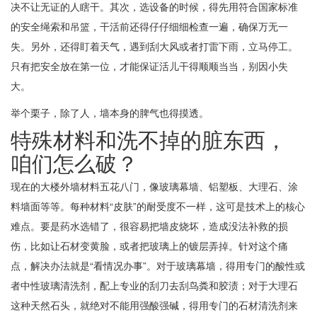
决不让无证的人瞎干。其次，选设备的时候，得先用符合国家标准
的安全绳索和吊篮，干活前还得仔仔细细检查一遍，确保万无一
失。另外，还得盯着天气，遇到刮大风或者打雷下雨，立马停工。
只有把安全放在第一位，才能保证活儿干得顺顺当当，别因小失
大。
举个栗子，除了人，墙本身的脾气也得摸透。
特殊材料和洗不掉的脏东西，
咱们怎么破？
现在的大楼外墙材料五花八门，像玻璃幕墙、铝塑板、大理石、涂
料墙面等等。每种材料“皮肤”的耐受度不一样，这可是技术上的核心
难点。要是药水选错了，很容易把墙皮烧坏，造成没法补救的损
伤，比如让石材变黄脸，或者把玻璃上的镀层弄掉。针对这个痛
点，解决办法就是“看情况办事”。对于玻璃幕墙，得用专门的酸性或
者中性玻璃清洗剂，配上专业的刮刀去刮鸟粪和胶渍；对于大理石
这种天然石头，就绝对不能用强酸强碱，得用专门的石材清洗剂来