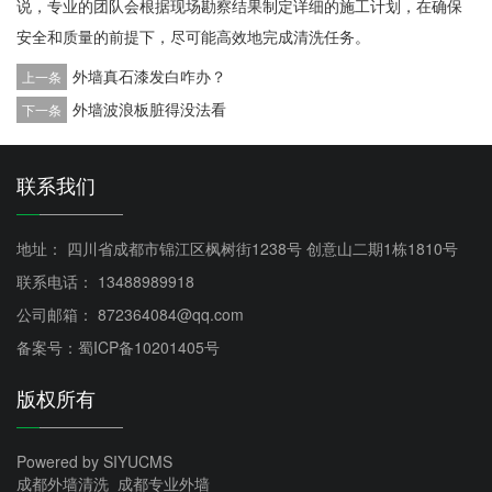
说，专业的团队会根据现场勘察结果制定详细的施工计划，在确保
安全和质量的前提下，尽可能高效地完成清洗任务。
外墙真石漆发白咋办？
上一条
外墙波浪板脏得没法看
下一条
联系我们
地址： 四川省成都市锦江区枫树街1238号 创意山二期1栋1810号
联系电话： 13488989918
公司邮箱： 872364084@qq.com
备案号：蜀ICP备10201405号
版权所有
Powered by SIYUCMS
成都外墙清洗_成都专业外墙