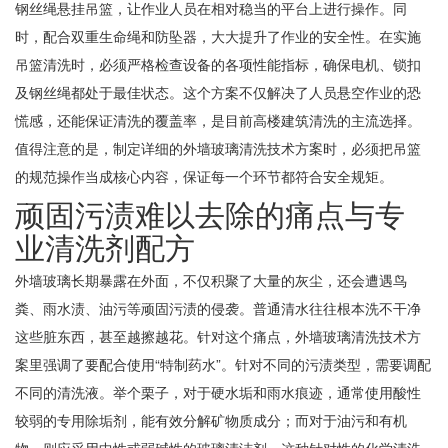
钢丝绳悬挂吊篮，让作业人员在相对稳当的平台上进行操作。同
时，配合双重生命绳和防坠器，大大提升了作业的安全性。在实施
吊篮清洗时，必须严格检查设备的各项性能指标，确保电机、锁扣
及钢丝绳都处于最佳状态。这个方案不仅解决了人员悬空作业的恐
慌感，还能保证清洗的覆盖率，是目前高楼建筑清洗的主流选择。
值得注意的是，制定详细的外墙玻璃清洗技术方案时，必须把吊篮
的规范操作当成核心内容，保证每一个环节都符合安全规矩。
顽固污渍难以去除的痛点与专
业清洗剂配方
外墙玻璃长期暴露在外面，不仅积聚了大量的灰尘，还会遭遇鸟
粪、雨水渍、油污等顽固污渍的侵袭。普通清水往往根本洗不干净
这些脏东西，甚至越擦越花。针对这个痛点，外墙玻璃清洗技术方
案里强调了要配合使用“特制药水”。针对不同的污渍类型，需要调配
不同的清洗液。举个栗子，对于硬水垢和雨水痕迹，通常使用酸性
较弱的专用除垢剂，能有效分解矿物质成分；而对于油污和有机
物，则应采用中性或弱碱性的玻璃清洁剂。这种针对性的化学清洗