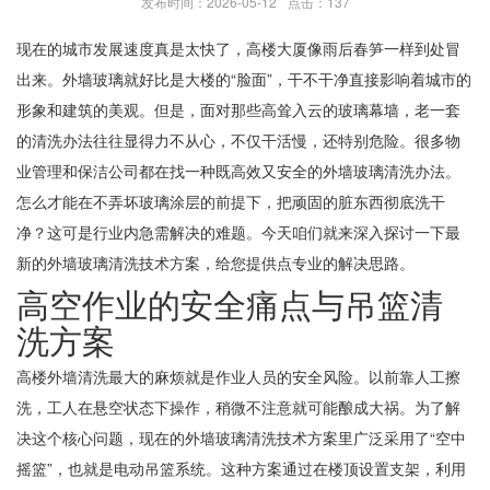
发布时间：2026-05-12
点击：137
现在的城市发展速度真是太快了，高楼大厦像雨后春笋一样到处冒
出来。外墙玻璃就好比是大楼的“脸面”，干不干净直接影响着城市的
形象和建筑的美观。但是，面对那些高耸入云的玻璃幕墙，老一套
的清洗办法往往显得力不从心，不仅干活慢，还特别危险。很多物
业管理和保洁公司都在找一种既高效又安全的外墙玻璃清洗办法。
怎么才能在不弄坏玻璃涂层的前提下，把顽固的脏东西彻底洗干
净？这可是行业内急需解决的难题。今天咱们就来深入探讨一下最
新的外墙玻璃清洗技术方案，给您提供点专业的解决思路。
高空作业的安全痛点与吊篮清
洗方案
高楼外墙清洗最大的麻烦就是作业人员的安全风险。以前靠人工擦
洗，工人在悬空状态下操作，稍微不注意就可能酿成大祸。为了解
决这个核心问题，现在的外墙玻璃清洗技术方案里广泛采用了“空中
摇篮”，也就是电动吊篮系统。这种方案通过在楼顶设置支架，利用