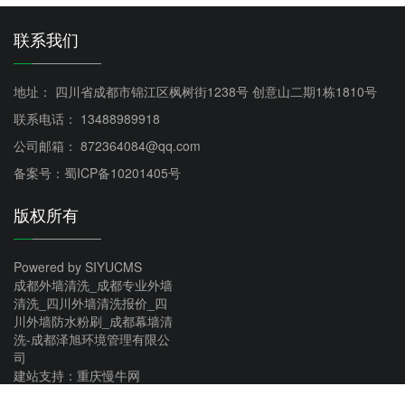
联系我们
地址： 四川省成都市锦江区枫树街1238号 创意山二期1栋1810号
联系电话： 13488989918
公司邮箱： 872364084@qq.com
备案号：蜀ICP备10201405号
版权所有
Powered by SIYUCMS
成都外墙清洗_成都专业外墙
清洗_四川外墙清洗报价_四
川外墙防水粉刷_成都幕墙清
洗-成都泽旭环境管理有限公
司
建站支持：重庆慢牛网