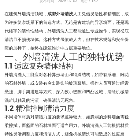
发布时间：2025-07-03
点击：152
在建筑外墙清洁领域，
成都外墙清洗
人工凭借灵活性和精细度，成
为许多复杂场景下的首选方式。无论是古建筑的异形墙面，还是现
代楼宇的装饰性结构，外墙清洗人工都能通过专业操作，实现彻底
清洁且不损伤墙体。这种方式虽依赖人力，但在技术规范和安全保
障的加持下，始终在建筑维护中占据重要地位。
一、外墙清洗人工的独特优势
1.1 适应复杂墙体结构
外墙清洗人工能应对各种异形墙面和特殊结构，如带有浮雕、雕花
的石材外墙，或安装有突出装饰的玻璃幕墙。操作人员可通过绳索
悬挂、脚手架搭建等方式，深入狭小缝隙和凹凸区域，清除机械清
洗难以触及的污渍，确保清洁无死角。
1.2 精准控制清洁力度
不同墙体材质对清洁力度的要求差异较大，如脆弱的涂料墙面需轻
柔擦拭，而坚固的石材墙面可适当用力。外墙清洗人工能根据材质
特性灵活调整力度和清洁方式，避免机械清洗可能造成的过度磨