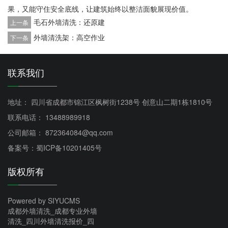
果，又能守住安全底线，让建筑始终以整洁面貌展现价值。
毛石外墙清洗：还原建
上一条
外墙清洗架：高空作业
下一条
联系我们
地址： 四川省成都市锦江区枫树街1238号 创意山二期1栋1810号
联系电话： 13488989918
公司邮箱： 872364084@qq.com
备案号：蜀ICP备10201405号
版权所有
Powered by SIYUCMS
成都外墙清洗_成都专业外墙
清洗_四川外墙清洗报价_四