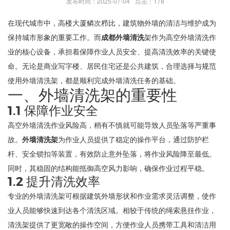
发布时间：2025-07-04
点击：178
在现代城市中，高楼大厦鳞次栉比，建筑物外墙的清洁与维护成为
保持城市形象的重要工作。而
成都外墙清洗
架作为高空外墙清洗作
业的核心设备，承担着保障作业人员安全、提高清洗效率的关键使
命。无论是商业写字楼、居民住宅还是公共建筑，合理选择与规范
使用外墙清洗架，都是顺利完成外墙清洗任务的基础。
一、外墙清洗架的重要性
1.1 保障作业安全
高空外墙清洗作业风险高，稍有不慎就可能导致人员坠落等严重事
故。
外墙清洗架
为作业人员提供了稳定的操作平台，通过防护栏
杆、安全锁扣等装置，有效防止意外坠落，将作业风险降至最低。
同时，其稳固的结构能抵御高空风力影响，确保作业过程平稳。
1.2 提升清洗效率
专业的外墙清洗架可根据建筑外墙形状和作业需求灵活调整，使作
业人员能够快速到达各个清洗区域。相较于传统的绳索悬挂作业，
清洗架提供了更宽敞的操作空间，方便作业人员携带工具和清洁用