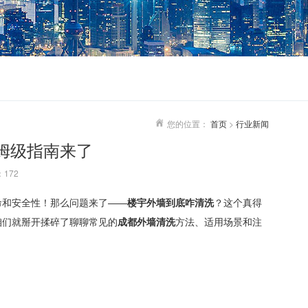
您的位置：
首页
>
行业新闻
姆级指南来了
172
命和安全性！那么问题来了——
楼宇外墙到底咋清洗
？这个真得
咱们就掰开揉碎了聊聊常见的
成都外墙清洗
方法、适用场景和注