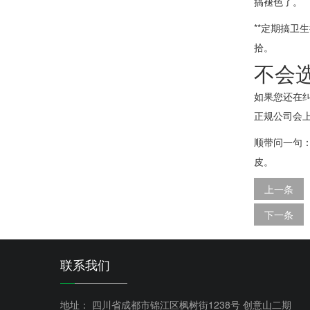
搞褪色了。
**定期搞卫
拾。
不会
如果您还在
正规公司会
顺带问一句
皮。
上一条
下一条
联系我们
地址： 四川省成都市锦江区枫树街1238号 创意山二期