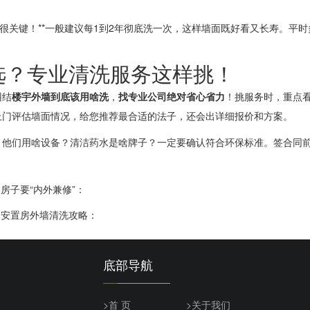
生很关键！**一般建议每1到2年彻底洗一次，这样墙面既好看又长寿。平
选？专业清洗服务这样挑！
纠结
楼宇外墙到底该用啥洗
，
找专业公司绝对省心省力
！挑服务时，重点
上门评估墙面情况，给您推荐最合适的法子，还会出详细报价和方案。
：他们用啥设备？清洁药水是啥牌子？一定要确认符合环保标准。签合同
房子要“内外兼修”：
安置房外墙清洗攻略：
底部导航
>首 页
>关于我们