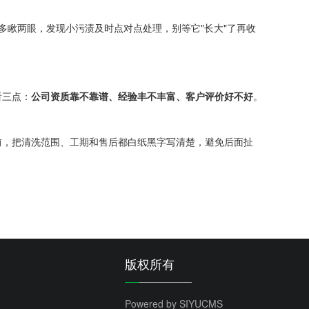
时多瞅两眼，发现小污渍及时点对点处理，别等它"长大"了再收
看三点：
公司资质靠不靠谱、经验丰不丰富、客户评价好不好
。
前，把清洗范围、工期和售后都白纸黑字写清楚，避免后面扯
版权所有
Powered by SIYUCMS