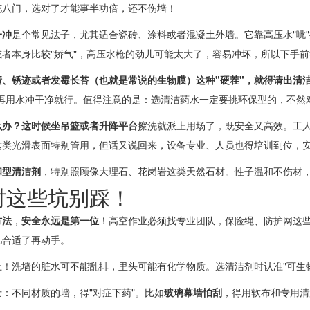
花八门，选对了才能事半功倍，还不伤墙！
一冲
是个常见法子，尤其适合瓷砖、涂料或者混凝土外墙。它靠高压水"呲
或者本身比较"娇气"，高压水枪的劲儿可能太大了，容易冲坏，所以下手
渍、锈迹或者发霉长苔（也就是常说的生物膜）
这种"硬茬"，就得请出
清
再用水冲干净就行。
值得注意的是
：选清洁药水一定要挑环保型的，不然
么办？
这时候
坐吊篮或者升降平台
擦洗就派上用场了，既安全又高效。工
这类光滑表面特别管用，
但话又说回来
，设备专业、人员也得培训到位，
和型清洁剂
，特别照顾像大理石、花岗岩这类天然石材。性子温和不伤材
时这些坑别踩！
方法
，
安全永远是第一位
！高空作业必须找专业团队，保险绳、防护网这
儿合适了再动手。
上！洗墙的脏水可不能乱排，里头可能有化学物质。选清洁剂时认准"可生
士
：不同材质的墙，得"对症下药"。比如
玻璃幕墙怕刮
，得用软布和专用清