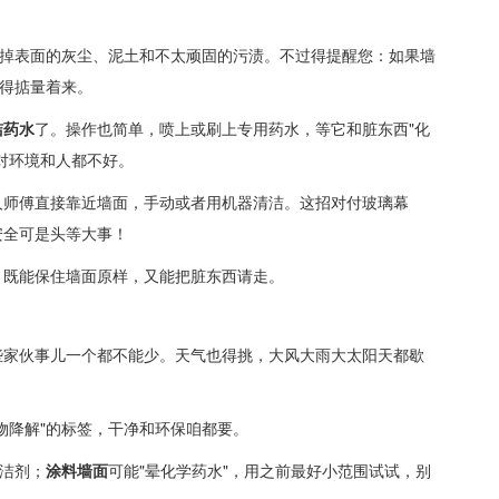
"掉表面的灰尘、泥土和不太顽固的污渍。
不过得提醒您
：如果墙
前得掂量着来。
洁药水
了。操作也简单，喷上或刷上专用药水，等它和脏东西"化
对环境和人都不好。
人师傅直接靠近墙面，手动或者用机器清洁。这招对付玻璃幕
安全可是头等大事！
，既能保住墙面原样，又能把脏东西请走。
些家伙事儿一个都不能少。天气也得挑，大风大雨大太阳天都歇
物降解"的标签，干净和环保咱都要。
洁剂；
涂料墙面
可能"晕化学药水"，用之前最好小范围试试，别