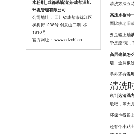
水粉刷_成都幕墙清洗-成都泽旭
清洗方法五
环境管理有限公司
高压水枪冲
公司地址： 四川省成都市锦江区
面比较老旧
枫树街1238号 创意山二期1栋
1810号
要是碰上
油
官方网址：
www.cdzxhj.cn
学反应"完，
高层建筑怎
墙、金属板
另外还有
温
清洗
说到
选清洗
歇吧，等天
环保也得跟
还有个小贴